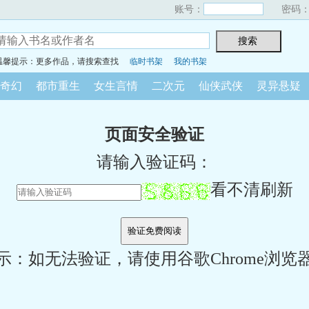
账号：
密码
温馨提示：更多作品，请搜索查找
临时书架
我的书架
奇幻
都市重生
女生言情
二次元
仙侠武侠
灵异悬疑
页面安全验证
请输入验证码：
看不清刷新
示：如无法验证，请使用谷歌Chrome浏览