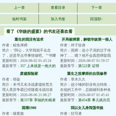
上一章
查看目录
下一章
临时书架
加入书签
回顶部↑
看了《华娱的盛宴》的书友还喜欢看
重生的我没有追求
开局被绑票，解锁华娱第一狠人
作者：鲸鱼禅师
作者：祥子纹身
简介：“阿公，大学我就不去念
简介：国师：这小子演的过于传
了，还是早点寻事情做吧。”“书哪
神了……嗯？他不会真想绑架我
能不念？做人要有追求，念了大
更新时间：2026-08-02 01:43:24
吧？！诗人：什么意思？绑我摄
更新时间：2026-08-07 01:59:57
学，就有机...
最新章节：
357 上来就是一炮大的
影干嘛！该绑架...
最新章节：
第522章 证明
废墟探险家
重生之按摩师的自我修养
作者：痞徒
作者：草木久久
简介：本书又名冷战废墟拾荒主
简介：赵小锤的职业有点特殊，
理人美苏争霸已经随着冷战结束
在他的工作中，总能碰到各种各
而落幕，但那些曾经布置于最前
更新时间：2026-08-06 21:08:27
样的男人，以及形形色色的女
更新时间：2026-08-07 01:45:41
线最隐秘位置的...
最新章节：
第337章 享辐的长眠者
人。重生的他有一...
最新章节：
第454章 事儿就办完
啦？！！
国潮1980
我以女儿身闯荡华娱
作者：镶黄旗
作者：狂写者