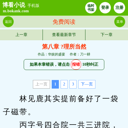
博看小说
手机版
临时
登录
注册
书架
m.bokank.com
免费阅读
返回
菜单
上一章
查看最新章节
下一章
第八章 ?理所当然
作品：华娱的盛宴
作者：刀一耕
如果本章错误，请点击
报错
10秒纠正
上一页
1
2
3
下—页
　　林见鹿其实提前备好了一袋
子磁带。
　　丙字号四合院一共三进院，