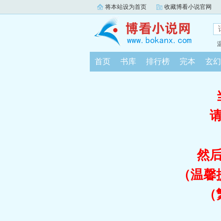
将本站设为首页
收藏博看小说官网
首页
书库
排行榜
完本
玄幻
然
（温馨
（