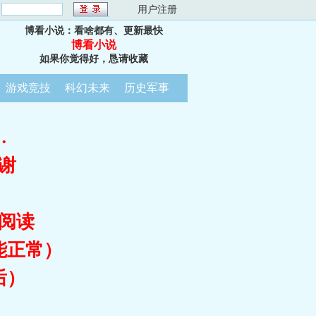
：
用户注册
博看小说：看啥都有、更新最快
博看小说
如果你觉得好，恳请收藏
游戏竞技
科幻未来
历史军事
…
谢
阅读
能正常）
后）