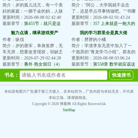
简介：岁的孤儿沈亢，有一个美
简介：“阿公，大学我就不去念
好的家庭：一掷千金的妈，人脉
了，还是早点寻事情做吧。”“书哪
广博的爸，人间理想的妹。不过
更新时间：2026-08-08 02:42:40
能不念？做人要有追求，念了大
更新时间：2026-08-02 01:43:24
大家不太熟，一...
最新章节：
第455节：就只是这
学，就有机...
最新章节：
357 上来就是一炮大的
样，也只是这样
魅力点满，继承游戏资产
我的学习群里全是真大佬
作者：纵伐
作者：胖胖的小橘
简介：岁的唐宋，单身发胖，无
简介：学渣李东无意中加入了一
车无房，想要改变现状，却缺乏
个诡异的“青龙学习小组”。群友的
精力、信念和方向。遭遇职场霸
更新时间：2026-07-29 02:44:28
名字都十分复古，像是什么“艾萨
更新时间：2026-08-08 03:06:24
凌后，玩了三年...
最新章节：
番外·熟女假日（4）
克·牛顿...
最新章节：
第558章 数学就应该这
么简单（还有一章还在写，白天
书名：
在看吧）
本站若有图片广告属于第三方接入，非本站所为，广告内容与本站无关，不代表
本站立场，请谨慎阅读。
Copyright © 2020 博看网 All Rights Reserved.kk
SiteMap