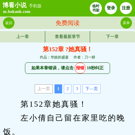
博看小说
手机版
临时
登录
注册
书架
m.bokank.com
免费阅读
返回
菜单
上一章
查看最新章节
下一章
第152章 ?她真骚！
作品：华娱的盛宴
作者：刀一耕
如果本章错误，请点击
报错
10秒纠正
上一页
1
2
3
下—页
　　第152章她真骚！
　　左小倩自己留在家里吃的晚
饭。