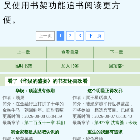
员使用书架功能追书阅读更方
便。
上一页
1
2
3
下—页
上一章
查看目录
下一章
临时书架
加入书签
回顶部↑
看了《华娱的盛宴》的书友还喜欢看
华娱：顶流没有假期
这个明星正得发邪
作者：顾屈
作者：冥王星话事人
简介：在金融行业打拼了十年的
简介：陆燃穿越平行世界蓝星，
金融牛马一朝回到年。面对着喧
即将参加一档选秀节目。已经准
喧扰扰的世界，江白咧嘴一笑。
更新时间：2026-08-08 03:04:39
备好靠抽象出圈的他，却绑定了
更新时间：2026-08-07 03:10:40
金融？狗都不干...
最新章节：
第二百五十一章 我们
一个正能量文娱...
最新章节：
第977章 沈富婆：今晚
不会也是你俩play的一环吧？
我要累死你
我全家都是从贴吧认识的
重生的我超有追求
作者：酸菜羊羊
作者：鲸鱼禅师