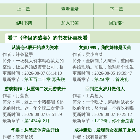
上一章
查看目录
下一章
临时书架
加入书签
回顶部↑
看了《华娱的盛宴》的书友还喜欢看
从满仓A股开始成为资本
文娱1999，我的妹妹是天仙
作者：辣条鲨手
作者：卖小白菜
简介：一场犹太资本精心策划的
简介：金牌制片人陈乐，重回年
空难，让世界顶级资管公司，桥
再婚现场。前世，他对那个怯生
水基金的经理张扬意外重回年。
更新时间：2026-08-07 03:14:10
生叫“哥哥”的所谓妹妹冷漠一辈
更新时间：2026-08-05 19:39:47
这一年，次贷危...
最新章节：
第五百二十章 寡头联
子，她却在他...
最新章节：
第256章 ：首映礼
手套绞索，张扬匹配资本队友
游戏制作：从重铸二次元游戏开
回到红火岁月做俗人
作者：月莹夜
作者：工具超人
始
简介：年，这是一个猪都能飞起
简介：一个吃货，穿越到缺衣少
来的时代。这一年全球二次元游
吃的年代，努力做一个有吃有喝
戏市场突破百亿美元。《崩坏》
更新时间：2026-08-07 07:51:29
的俗人。合理党，暴戾少，智商
更新时间：2026-08-07 10:25:12
《明日方舟》《...
最新章节：
第1424章 8月
在线，无诸天、...
最新章节：
1217哥，你不会是害
怕吧？
华娱：从黑皮体育生开始
成神豪后，发现前女友藏了龙凤
作者：笨笨是我
作者：我有暴富梦
胎