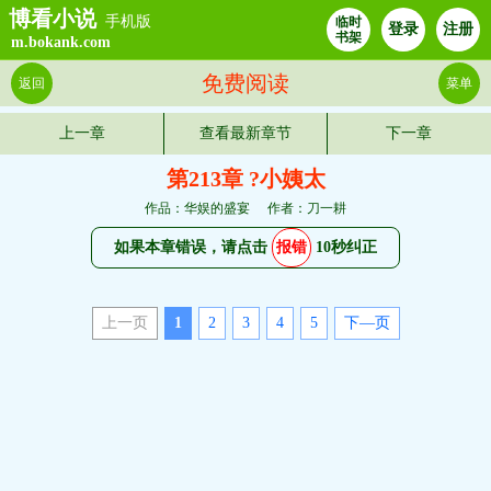
博看小说
手机版
临时
登录
注册
书架
m.bokank.com
免费阅读
返回
菜单
上一章
查看最新章节
下一章
第213章 ?小姨太
作品：华娱的盛宴
作者：刀一耕
如果本章错误，请点击
报错
10秒纠正
上一页
1
2
3
4
5
下—页