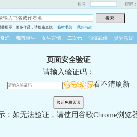
账号：
密码
温馨提示：更多作品，请搜索查找
临时书架
我的书架
奇幻
都市重生
女生言情
二次元
仙侠武侠
灵异悬疑
页面安全验证
请输入验证码：
看不清刷新
示：如无法验证，请使用谷歌Chrome浏览