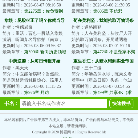
山修炼了两年的张阳青莫名其妙
更新时间：2026-08-07 08:16:50
轻的考古学家，文物鉴定、保护
更新时间：2026-08-06 21:30:05
进入了规则怪谈...
最新章节：
第2275章：你负责到
及修复等学科带...
最新章节：
第606章 不信邪
底，出了事我找你！（求订阅，
华娱：屁股坐正了吗？你就当导
苟在美利坚，我能拾取万物词条
求月票）
作者：性感岩浆
作者：道格凯勒
演
简介：重活，曹忠一脚踏入华娱
简介：人在美利坚，从收尸人开
漩涡。听闻某名导欲拍《南京，
始拾取万物词条。开局遭遇枪
南京！》，其历史观的歪斜让他
更新时间：2026-08-06 09:56:37
击，拾取【实习警员】词条，当
更新时间：2026-08-07 01:57:16
慨然一叹。为拨...
最新章节：
第399章 斩向历史领域
场成为一名菜鸟警...
最新章节：
第472章 不是冤家不聚
的致命一刀！万马齐喑！
头
中药逆袭：从每日情报开始
重生香江：从糖水铺到实业帝国
作者：黑天天
作者：三十二编
简介：中医能治病吗？当然能。
简介：年港岛深水埗，陈秉文看
但是药材造假触目惊心。该用人
着手中《星岛日报》头条：他知
参炮制的红参，却被商家用更便
更新时间：2026-08-06 11:15:25
道自己重生在了最完美的年代。
更新时间：2026-08-07 03:54:55
宜的西洋参代替...
最新章节：
第976章 拜访
这一世，他不在...
最新章节：
第499章 共享4K（求
月票推荐票求追订）
书名：
本站若有图片广告属于第三方接入，非本站所为，广告内容与本站无关，不代表
本站立场，请谨慎阅读。
Copyright © 2020 博看网 All Rights Reserved.kk