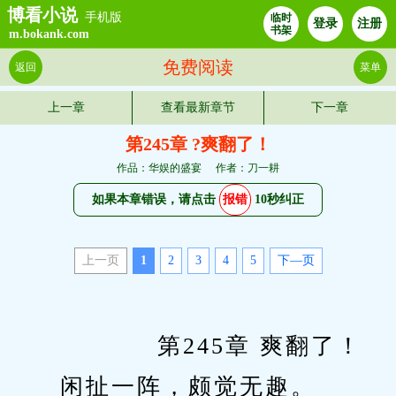
博看小说
手机版
临时
登录
注册
书架
m.bokank.com
免费阅读
返回
菜单
上一章
查看最新章节
下一章
第245章 ?爽翻了！
作品：华娱的盛宴
作者：刀一耕
如果本章错误，请点击
报错
10秒纠正
上一页
1
2
3
4
5
下—页
　　		第245章 爽翻了！
　　闲扯一阵，颇觉无趣。