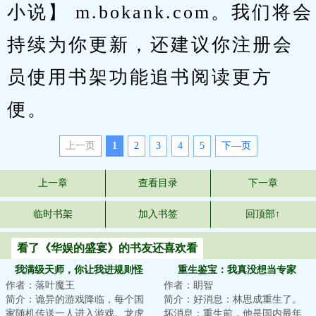
小说】 m.bokank.com。我们将会
持续为你更新，还建议你注册会
员使用书架功能追书阅读更方
便。
上一页
1
2
3
4
5
下—页
上一章
查看目录
下一章
临时书架
加入书签
回顶部↑
看了《华娱的盛宴》的书友还喜欢看
我满级天师，你让我进规则怪
重生鉴宝：我真没想当专家
作者：落叶魔王
作者：眀智
谈？
简介：诡异的游戏降临，每个国
简介：好消息：林思成重生了。
家随机传送一人进入游戏。龙虎
坏消息：重生前，他是国内最年