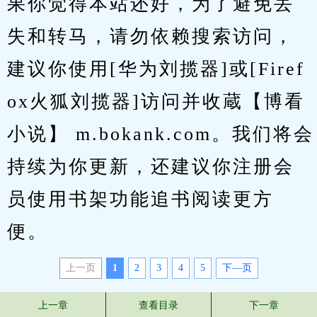
果你觉得本站还好，为了避免丢
失和转马，请勿依赖搜索访问，
建议你使用[华为刘揽器]或[Firef
ox火狐刘揽器]访问并收蔵【博看
小说】 m.bokank.com。我们将会
持续为你更新，还建议你注册会
员使用书架功能追书阅读更方
便。
上一页
1
2
3
4
5
下—页
上一章
查看目录
下一章