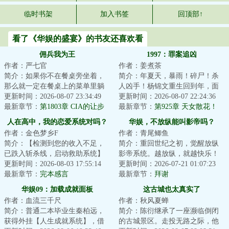
临时书架
加入书签
回顶部↑
看了《华娱的盛宴》的书友还喜欢看
佣兵我为王
1997：罪案追凶
作者：严七官
作者：姜煮茶
简介：如果你不在餐桌旁坐着，
简介：年夏天，暴雨！碎尸！杀
那么就一定在餐桌上的菜单里躺
人凶手！杨锦文重生回到年，面
着。如果你一无所有，那么你的
更新时间：2026-08-07 23:34:49
对二十几年前这场暴雨，芦苇荡
更新时间：2026-08-07 22:24:36
命就是你唯一的...
最新章节：
第1803章 CIA的让步
的女性碎尸，他...
最新章节：
第925章 天女散花！
人在高中，我的恋爱系统对吗？
华娱，不放纵能叫影帝吗？
作者：金色梦乡F
作者：青尾鲫鱼
简介：【检测到您的收入不足，
简介：重回世纪之初，觉醒放纵
已跌入斩杀线，启动救助系统】
影帝系统。越放纵，就越快乐！
还没高考，陆羽被系统判定为跌
更新时间：2026-08-03 17:55:14
上辈子活得跟个老黄牛似的李
更新时间：2026-07-21 01:07:23
落斩杀线的流浪...
最新章节：
完本感言
洛，在系统加持下...
最新章节：
拜谢
华娱09：加载成就面板
这古城也太真实了
作者：血流三千尺
作者：秋风夏蝉
简介：普通二本毕业生秦柏远，
简介：陈衍继承了一座濒临倒闭
获得外挂【人生成就系统】，借
的古城景区。走投无路之际，他