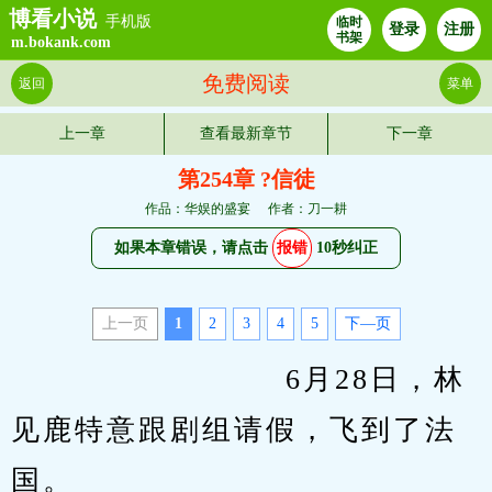
博看小说
手机版
临时
登录
注册
书架
m.bokank.com
免费阅读
返回
菜单
上一章
查看最新章节
下一章
第254章 ?信徒
作品：华娱的盛宴
作者：刀一耕
如果本章错误，请点击
报错
10秒纠正
上一页
1
2
3
4
5
下—页
                         6月28日，林
见鹿特意跟剧组请假，飞到了法
国。