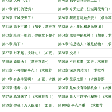
第75章 天神下凡！
第76章 我不会救你第二次！
第77章 青门的恐惧！
第78章 今天过后，江城再无青门！
（加更！求推荐票）
第79章 江城变天了！
第80章 我愿意对她负责！（求推荐
票！）
第81章 高不可攀！（加更，求推荐
第82章 天元集团和夏氏财团！
票！）
第83章 给你一把剑，你敢拿下整个
第84章 黑暗中的死神！（加更，求
华夏吗！
推荐票！）
第85章 跪下！
第86章 谁是猎人！谁是猎物！（求
推荐票！）
第87章 对不起，没听过！（加更，
第88章 交易！
求推荐票！）
第89章 邀请函！（求推荐票~）
第90章 不想惹事（加更，求推荐
票！）
第91章 不可控的事态！（求推荐
第92章 深深的恐惧！（求推荐
票！）
票！）
第93章 有点牛逼啊！（加更，求推
第94章 星辰之泪！（求推荐票
荐票！）
哟！）
第95章 违者，杀！
第96章 是你没有珍惜机会！（求推
荐票！）
第97章 总算来了！（求推荐票！）
第98章 死人可以守住秘密！（求推
荐票！）
第99章 你强！万人臣服！（加更，
第100章 事态严重！（求推荐