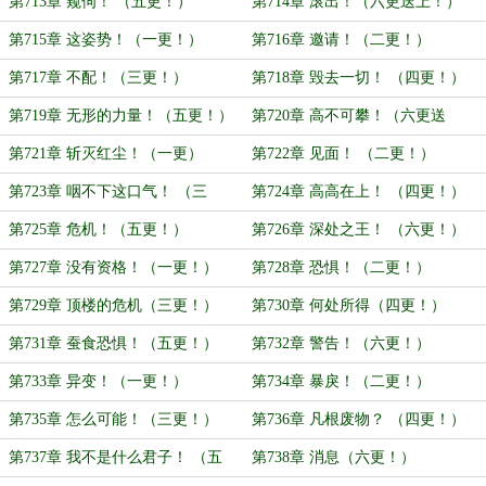
第713章 窥伺！ （五更！）
第714章 滚出！（六更送上！）
第715章 这姿势！（一更！）
第716章 邀请！（二更！）
第717章 不配！（三更！）
第718章 毁去一切！ （四更！）
第719章 无形的力量！（五更！）
第720章 高不可攀！（六更送
上！）
第721章 斩灭红尘！（一更）
第722章 见面！ （二更！）
第723章 咽不下这口气！ （三
第724章 高高在上！ （四更！）
更！）
第725章 危机！（五更！）
第726章 深处之王！ （六更！）
第727章 没有资格！（一更！）
第728章 恐惧！（二更！）
第729章 顶楼的危机（三更！）
第730章 何处所得（四更！）
第731章 蚕食恐惧！（五更！）
第732章 警告！（六更！）
第733章 异变！（一更！）
第734章 暴戾！（二更！）
第735章 怎么可能！（三更！）
第736章 凡根废物？ （四更！）
第737章 我不是什么君子！ （五
第738章 消息（六更！）