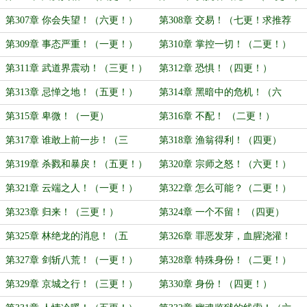
第307章 你会失望！（六更！）
第308章 交易！（七更！求推荐
票！）
第309章 事态严重！（一更！）
第310章 掌控一切！（二更！）
第311章 武道界震动！（三更！）
第312章 恐惧！（四更！）
第313章 忌惮之地！（五更！）
第314章 黑暗中的危机！（六
更！）
第315章 卑微！（一更）
第316章 不配！ （二更！）
第317章 谁敢上前一步！（三
第318章 渔翁得利！（四更）
更！）
第319章 杀戮和暴戾！（五更！）
第320章 宗师之怒！（六更！）
第321章 云端之人！（一更！）
第322章 怎么可能？（二更！）
第323章 归来！（三更！）
第324章 一个不留！ （四更）
第325章 林绝龙的消息！（五
第326章 罪恶发芽，血腥浇灌！
更！）
（六更！求推荐票！）
第327章 剑斩八荒！（一更！）
第328章 特殊身份！（二更！）
第329章 京城之行！（三更！）
第330章 身份！（四更！）