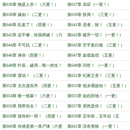
第636章 物是人非！（六更！）
第637章 哀叹（一更！）
第638章 缘由！（二更！）
第639章 扰局！ （三更！）
第640章 乱套了！（四更！）
第641章 违者，斩！ （五更！）
第642章 还不够，给我再破！（六
第643章 破开一切！（一更！）
更！）
第644章 不可抗（二更！）
第645章 空手套白狼 （三更！）
第646章 身份（四更！）
第647章 血债血偿 （五更）
第648章 叶辰，破局，唯一的生！
第649章 问世！ （一更！）
（六更送上！）
第650章 震动！ （二更！）
第651章 纪家之变！（三更！）
第652章 太古虚实丹 （四更！）
第653章 他乡遇故知！ （五更！）
第654章 唯一线索！（六更！）
第655章 如此田地！（一更）
第656章 我带你去！ （二更！）
第657章 居然是你！ （三更！）
第658章 借你剑一用！ （四更！）
第659章 五年前，五年后（五
更！）
第660章 你便是第一具尸体（六更
第661章 没有资格 （一更！）