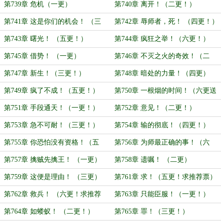
更！）
第739章 危机（一更）
第740章 离开！（二更！）
第741章 这是你们的机会！ （三
第742章 辱师者，死！ （四更！）
更！）
第743章 曙光！ （五更！）
第744章 疯狂之举！（六更！）
第745章 借势！ （一更）
第746章 不灭之火的奇效！（二
更）
第747章 新生！（三更！）
第748章 暗处的力量！（四更）
第749章 疯了不成！（五更！）
第750章 一根烟的时间！（六更送
上！）
第751章 手段通天！（一更！）
第752章 意见！（二更！）
第753章 急不可耐！（三更！）
第754章 输的彻底！（四更！）
第755章 你恐怕没有资格！（五
第756章 为师最正确的事！（六
更！）
更！）
第757章 擒贼先擒王！ （一更）
第758章 遗嘱！ （二更）
第759章 这便是理由！ （三更）
第761章 求！（五更！求推荐票）
第762章 救兵！ （六更！求推荐
第763章 只能臣服！（一更！）
票）
第764章 如蝼蚁！ （二更！）
第765章 罪！（三更！）