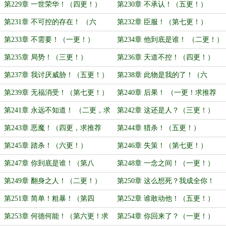
更！）
第229章 一世荣华！（四更！）
第230章 不承认！（五更！）
第231章 不可控的存在！ （六
第232章 臣服！（第七更！）
更！）
第233章 不需要！（一更！）
第234章 他到底是谁！ （二更！）
第235章 局势！（三更！）
第236章 天道不控！（四更！）
第237章 我讨厌威胁！（五更！）
第238章 此物是我的了！（六
更！）
第239章 无福消受！（第七更！）
第240章 后果！ （一更！求推荐
票！）
第241章 永远不知道！ （二更，求
第242章 这还是人？（三更！）
推荐票！）
第243章 恶魔！（四更，求推荐
第244章 猎杀！（五更！）
票！）
第245章 踏杀！（六更！）
第246章 失策！（第七更！）
第247章 你到底是谁！（第八
第248章 一念之间！（一更！）
更！）
第249章 翻身之人！（二更！）
第250章 这么想死？我成全你！
（三更！）
第251章 简单！粗暴！（第四
第252章 谁敢动他！（五更！）
更！）
第253章 何德何能！（第六更！求
第254章 你回来了？（一更！）