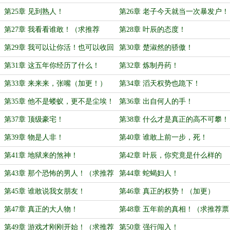
第25章 见到熟人！
第26章 老子今天就当一次暴发户！
第27章 我看看谁敢！（求推荐
第28章 叶辰的态度！
票！）
第29章 我可以让你活！也可以收回
第30章 楚淑然的骄傲！
你的命！
第31章 这五年你经历了什么！
第32章 炼制丹药！
第33章 来来来，张嘴（加更！）
第34章 滔天权势也跪下！
第35章 他不是蝼蚁，更不是尘埃！
第36章 出自何人的手！
（求推荐票！）
第37章 顶级豪宅！
第38章 什么才是真正的高不可攀！
第39章 物是人非！
第40章 谁敢上前一步，死！
第41章 地狱来的煞神！
第42章 叶辰，你究竟是什么样的
人？（求推荐票！）
第43章 那个恐怖的男人！（求推荐
第44章 蛇蝎妇人！
票）
第45章 谁敢说我女朋友！
第46章 真正的权势！（加更）
第47章 真正的大人物！
第48章 五年前的真相！（求推荐票
~）
第49章 游戏才刚刚开始！（求推荐
第50章 强行闯入！