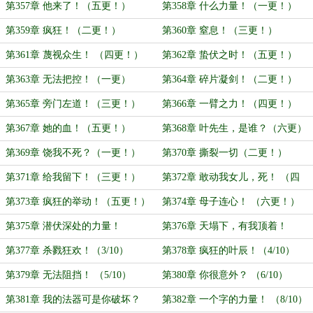
第357章 他来了！（五更！）
第358章 什么力量！（一更！）
第359章 疯狂！（二更！）
第360章 窒息！（三更！）
第361章 蔑视众生！ （四更！）
第362章 蛰伏之时！（五更！）
第363章 无法把控！（一更）
第364章 碎片凝剑！（二更！）
第365章 旁门左道！（三更！）
第366章 一臂之力！（四更！）
第367章 她的血！（五更！）
第368章 叶先生，是谁？（六更）
第369章 饶我不死？（一更！）
第370章 撕裂一切（二更！）
第371章 给我留下！（三更！）
第372章 敢动我女儿，死！ （四
更）
第373章 疯狂的举动！（五更！）
第374章 母子连心！ （六更！）
第375章 潜伏深处的力量！
第376章 天塌下，有我顶着！
（1/10）
（2/10）
第377章 杀戮狂欢！（3/10）
第378章 疯狂的叶辰！（4/10）
第379章 无法阻挡！ （5/10）
第380章 你很意外？ （6/10）
第381章 我的法器可是你破坏？
第382章 一个字的力量！ （8/10）