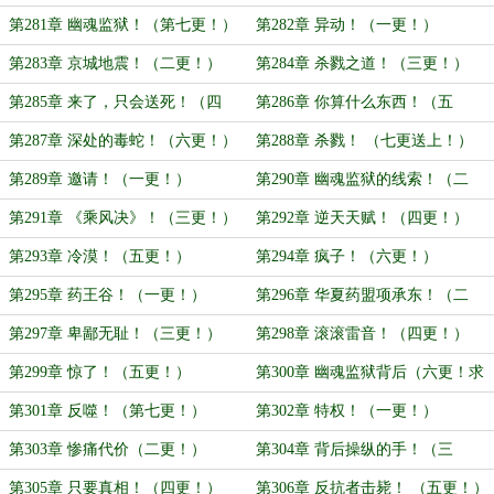
第281章 幽魂监狱！（第七更！）
第282章 异动！（一更！）
第283章 京城地震！（二更！）
第284章 杀戮之道！（三更！）
第285章 来了，只会送死！（四
第286章 你算什么东西！（五
更！）
更！）
第287章 深处的毒蛇！（六更！）
第288章 杀戮！ （七更送上！）
第289章 邀请！（一更！）
第290章 幽魂监狱的线索！（二
更！）
第291章 《乘风决》！（三更！）
第292章 逆天天赋！（四更！）
第293章 冷漠！（五更！）
第294章 疯子！（六更！）
第295章 药王谷！（一更！）
第296章 华夏药盟项承东！（二
更！）
第297章 卑鄙无耻！（三更！）
第298章 滚滚雷音！（四更！）
第299章 惊了！（五更！）
第300章 幽魂监狱背后（六更！求
推荐票！）
第301章 反噬！（第七更！）
第302章 特权！（一更！）
第303章 惨痛代价（二更！）
第304章 背后操纵的手！（三
更！）
第305章 只要真相！（四更！）
第306章 反抗者击毙！ （五更！）