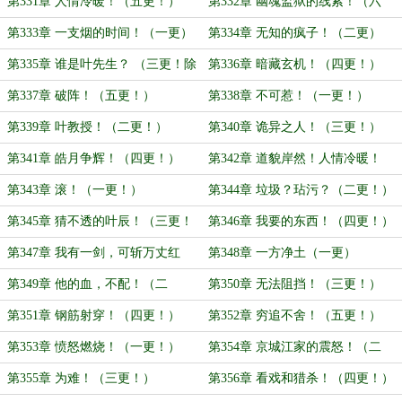
第331章 人情冷暖！（五更！）
第332章 幽魂监狱的线索！（六
更！）
第333章 一支烟的时间！（一更）
第334章 无知的疯子！（二更）
第335章 谁是叶先生？ （三更！除
第336章 暗藏玄机！（四更！）
夕夜快乐）
第337章 破阵！（五更！）
第338章 不可惹！（一更！）
第339章 叶教授！（二更！）
第340章 诡异之人！（三更！）
第341章 皓月争辉！（四更！）
第342章 道貌岸然！人情冷暖！
（五更！）
第343章 滚！（一更！）
第344章 垃圾？玷污？（二更！）
第345章 猜不透的叶辰！（三更！
第346章 我要的东西！（四更！）
求推荐票~）
第347章 我有一剑，可斩万丈红
第348章 一方净土（一更）
尘！ （五更）
第349章 他的血，不配！（二
第350章 无法阻挡！（三更！）
更！）
第351章 钢筋射穿！（四更！）
第352章 穷追不舍！（五更！）
第353章 愤怒燃烧！（一更！）
第354章 京城江家的震怒！（二
更！）
第355章 为难！（三更！）
第356章 看戏和猎杀！（四更！）