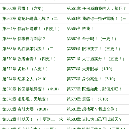
更！）
第560章 震慑！（六更）
第561章 任何威胁我的人，都死了
（一更！）
第562章 这尼玛是真元境？（二
第563章 我教你一招破雷斩！（三
更！）
更！）
第564章 你背后是谁！（四更！）
第565章 救我！
第566章 你来自万剑宗？
第567章 至于吗！（一更！）
第568章 现在就带我去！（二
第569章 眼神变了！（三更！）
更！）
第570章 强者垂青！（四更！）
第571章 太古虚实丹！（五更！）
第572章 炙热！（六更！）
第573章 大开眼界 （1/10）
第574章 纪家之人（2/10）
第575章 身份察觉！（3/10）
第576章 轮回墓地异变！（4/10）
第577章 既然如此，那便来吧！
（5/10）
第578章 虚影现，天地变！
第579章 震慑！ （7/10）
（6/10）
第580章 奇耻大辱 （8/10）
第581章 想找死？我成全你！
（9/10）
第582章 叶弑天！ （十更送上，求
第583章 真以为自己可以弑天？