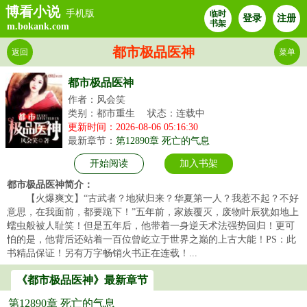
博看小说
手机版
临时
登录
注册
书架
m.bokank.com
都市极品医神
返回
菜单
都市极品医神
作者：风会笑
类别：都市重生
状态：连载中
更新时间：2026-08-06 05:16:30
最新章节：
第12890章 死亡的气息
开始阅读
加入书架
都市极品医神简介：
【火爆爽文】“古武者？地狱归来？华夏第一人？我惹不起？不好
意思，在我面前，都要跪下！”五年前，家族覆灭，废物叶辰犹如地上
蠕虫般被人耻笑！但是五年后，他带着一身逆天术法强势回归！更可
怕的是，他背后还站着一百位曾屹立于世界之巅的上古大能！PS：此
书精品保证！另有万字畅销火书正在连载！...
《都市极品医神》最新章节
第12890章 死亡的气息