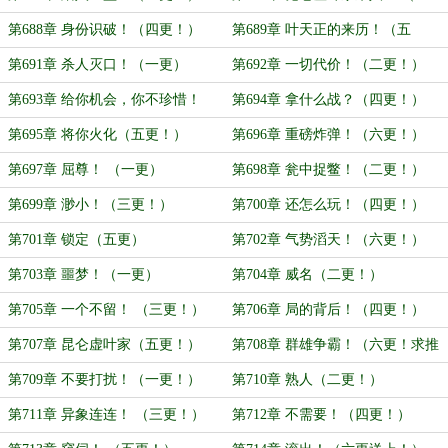
更！）
第688章 身份识破！（四更！）
第689章 叶天正的来历！（五
更！）
第691章 杀人灭口！（一更）
第692章 一切代价！（二更！）
第693章 给你机会，你不珍惜！
第694章 拿什么战？（四更！）
（三更！）
第695章 将你火化（五更！）
第696章 重磅炸弹！（六更！）
第697章 屈尊！ （一更）
第698章 瓮中捉鳖！（二更！）
第699章 渺小！（三更！）
第700章 还怎么玩！（四更！）
第701章 锁定（五更）
第702章 气势滔天！（六更！）
第703章 噩梦！（一更）
第704章 威名（二更！）
第705章 一个不留！ （三更！）
第706章 局的背后！（四更！）
第707章 昆仑虚叶家（五更！）
第708章 群雄争霸！（六更！求推
荐票！）
第709章 不要打扰！（一更！）
第710章 熟人（二更！）
第711章 异象连连！ （三更！）
第712章 不需要！（四更！）