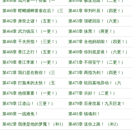
第458章 我只要一个答案（一
第459章 极度危险！（二更！）
更！）
第460章 螳螂捕蝉黄雀在后！（三
第461章 审判叶辰！（四更！）
更！）
第462章 身世之谜！（五更！）
第463章 强硬回应！（六更）
第464章 武力镇压！（一更！）
第465章 抹黑！（两更！）
第466章 千夫所指！（三更！）
第467章 全他妈胡闹！（四更！）
第468章 香江之行！（五更！）
第469章 你到底是谁！（六更！）
第470章 香江李家！（一更！）
第471章 不得安宁！（二更！）
第472章 我们是在救你！（三
第473章 两指为剑！（四更！）
更！）
第474章 打脸来的太快！（五
第475章 轮回墓地异动！（六
更！）
更！）
第476章 他很重要！（一更！）
第477章 示好！（二更！）
第478章 江道山！（三更！）
第479章 百座坟墓！九天巨龙！
（四更！）
第480章 一战难免！
第481章 镇魂剑！
第482章 我便是他的梦魇！（补1）
第483章 送你上路！ （补2）