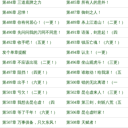
第484章 三道底牌之力
第485章 所有人的意外！
第486章 忌惮！
第487章 御剑之人！
第488章 你有何居心！（一更！）
第489章 杀上江道山！（二更！）
第490章 先问问我的刀同不同意！
第491章 语落，剑意起！（四
（三更！）
更！）
第492章 收手吧！（五更！）
第493章 镇压亡魂！（六更！）
发个单章提醒
第494章 认主！（一更）
第495章 不应该出现 （二更！）
第496章 坐山观虎斗！（三更）
第497章 阻挡！（四更！）
第498章 谁敢动！给我滚！（五
更！）
第499章 出手！（六更！）
第500章 错的无比离谱！（一
更！）
第501章 亏欠！（二更！）
第502章 昆仑虚来人！（三更！）
第503章 我想去昆仑虚！ （四
第504章 第三剑，剑斩八荒（五
更！）
更）
第505章 等了千年！（六更！）
第506章 昆仑虚叶家！
第507章 万事俱备，只欠东风！
第508章 天赋者！