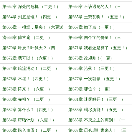
送上！）
第662章 深处的危机 （二更！）
第663章 不该遇见的人！（三
更！）
第664章 到底是谁！（四更！）
第665章 土鸡瓦狗！ （五更！）
第666章 一根烟，足矣！（六更送
第667章 嫩了点（一更！）
上）
滴668章 阵古扇 （二更！）
第669章 四个字的份量！（三
更！）
第670章 叶辰？叶弑天？（四
第671章 我看还是算了（五更！）
更！）
第672章 我可以！（六更！）
第673章 改规则！(一更)
第674章 暗流涌动！（二更！）
第675章 沦落！（三更！）
第676章 不堪！（四更！）
第677章 一次就够 （五更！）
第678章 阵来！ （六更！）
第679章 哪位？（一更）
第680章 先祖？ （二更！）
第681章 迷雾解开！（三更！）
第682章 算什么？（四更！）
第683章 竭尽所能！（五更！）
第684章 狩猎计划 （六更！）
第685章 不灭之主的离别！（一
更！）
第686章 踏入血盟！（二更！）
第687章 昆仑虚叶家来人！ （三