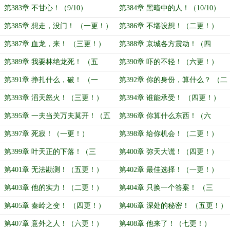
（7/10）
第383章 不甘心！（9/10）
第384章 黑暗中的人！（10/10）
第385章 想走，没门！ （一更！）
第386章 不堪设想！（二更！）
第387章 血龙，来！ （三更！）
第388章 京城各方震动！（四
更！）
第389章 我要林绝龙死！ （五
第390章 吓的不轻！（六更！）
更！）
第391章 挣扎什么，破！ （一
第392章 你的身份，算什么？ （二
更！）
更！）
第393章 滔天怒火！（三更！）
第394章 谁能承受！ （四更！）
第395章 一夫当关万夫莫开！（五
第396章 你算什么东西！（六
更！）
更！）
第397章 死寂！（一更！）
第398章 给你机会！（二更！）
第399章 叶天正的下落！（三
第400章 弥天大谎！（四更！）
更！）
第401章 无法勘测！（五更！）
第402章 最佳选择！（一更！）
第403章 他的实力！（二更！）
第404章 只换一个答案！ （三
更！）
第405章 秦岭之变！ （四更！）
第406章 深处的秘密！ （五更！）
第407章 意外之人！（六更！）
第408章 他来了！（七更！）