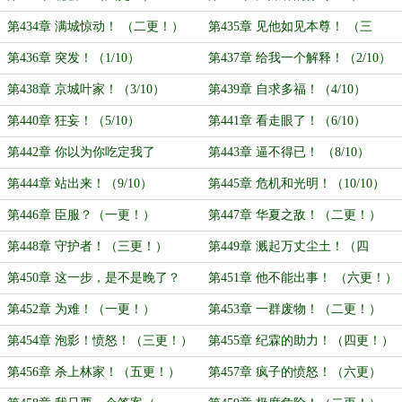
更！）
第434章 满城惊动！ （二更！）
第435章 见他如见本尊！ （三
更！）
第436章 突发！（1/10）
第437章 给我一个解释！（2/10）
第438章 京城叶家！（3/10）
第439章 自求多福！（4/10）
第440章 狂妄！（5/10）
第441章 看走眼了！（6/10）
第442章 你以为你吃定我了
第443章 逼不得已！ （8/10）
（7/10）
第444章 站出来！（9/10）
第445章 危机和光明！（10/10）
第446章 臣服？（一更！）
第447章 华夏之敌！（二更！）
第448章 守护者！（三更！）
第449章 溅起万丈尘土！（四
更！）
第450章 这一步，是不是晚了？
第451章 他不能出事！ （六更！）
（五更！）
第452章 为难！（一更！）
第453章 一群废物！（二更！）
第454章 泡影！愤怒！（三更！）
第455章 纪霖的助力！（四更！）
第456章 杀上林家！（五更！）
第457章 疯子的愤怒！（六更）