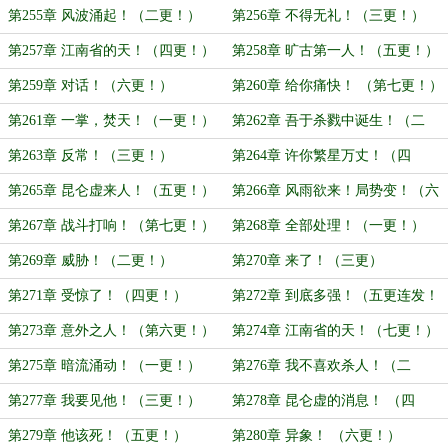
推荐票）
第255章 风波涌起！（二更！）
第256章 不得无礼！（三更！）
第257章 江南省的天！（四更！）
第258章 旷古第一人！（五更！）
第259章 对话！（六更！）
第260章 给你痛快！ （第七更！）
第261章 一掌，焚天！（一更！）
第262章 吾于杀戮中诞生！（二
更！）
第263章 反常！（三更！）
第264章 许你繁星万丈！（四
更！）
第265章 昆仑虚来人！（五更！）
第266章 风雨欲来！局势变！（六
更，求推荐票！）
第267章 战斗打响！（第七更！）
第268章 全部处理！（一更！）
第269章 威胁！（二更！）
第270章 来了！（三更）
第271章 受惊了！（四更！）
第272章 到底多强！（五更连发！
求推荐票！）
第273章 意外之人！（第六更！）
第274章 江南省的天！（七更！）
第275章 暗流涌动！（一更！）
第276章 我不喜欢杀人！（二
更！）
第277章 我要见他！（三更！）
第278章 昆仑虚的消息！ （四
更！）
第279章 他该死！（五更！）
第280章 异象！ （六更！）