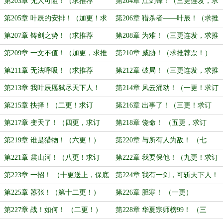
推荐票！）
票！）
第203章 无人可阻！（求推荐
第204章 江剑锋！（三更连发，求
票！）
推荐票！）
第205章 叶辰的安排！（加更！求
第206章 猎杀者——叶辰！（求推
推荐票！）
荐票！）
第207章 铸剑之势！（求推荐
第208章 为难！（三更连发，求推
票！）
荐票！）
第209章 一文不值！（加更，求推
第210章 威胁！（求推荐票！）
荐票！）
第211章 无法呼吸！（求推荐
第212章 破局！（三更连发，求推
票！）
荐票！）
第213章 我叶辰愿弑尽天下人！
第214章 风云涌动！（一更！求订
（加更！）
阅！）
第215章 抉择！（二更！求订
第216章 出事了！（三更！求订
阅！）
阅！）
第217章 变天了！（四更，求订
第218章 饶命！ （五更，求订
阅！）
阅！）
第219章 谁是猎物！（六更！）
第220章 与所有人为敌！ （七
更！）
第221章 震山河！（八更！求订
第222章 我要保他！（九更！求订
阅！）
阅！）
第223章 一招！ （十更送上，保底
第224章 我有一剑，可斩天下人！
完成！）
（第十一更！求订阅！）
第225章 嚣张！（第十二更！）
第226章 胆寒！ （一更）
第227章 战！如何！ （二更！）
第228章 华夏宗师榜99！ （三