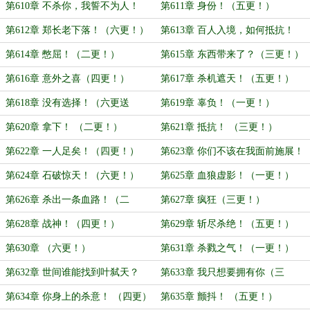
第610章 不杀你，我誓不为人！
第611章 身份！（五更！）
（四更！）
第612章 郑长老下落！（六更！）
第613章 百人入境，如何抵抗！
（一更！）
第614章 憋屈！（二更！）
第615章 东西带来了？（三更！）
第616章 意外之喜（四更！）
第617章 杀机遮天！（五更！）
第618章 没有选择！（六更送
第619章 辜负！（一更！）
上！）
第620章 拿下！ （二更！）
第621章 抵抗！ （三更！）
第622章 一人足矣！（四更！）
第623章 你们不该在我面前施展！
（五更！）
第624章 石破惊天！（六更！）
第625章 血狼虚影！（一更！）
第626章 杀出一条血路！（二
第627章 疯狂（三更！）
更！）
第628章 战神！（四更！）
第629章 斩尽杀绝！（五更！）
第630章 （六更！）
第631章 杀戮之气！（一更！）
第632章 世间谁能找到叶弑天？
第633章 我只想要拥有你（三
（二更！）
更！）
第634章 你身上的杀意！ （四更）
第635章 颤抖！ （五更！）