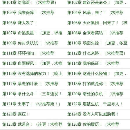
求推荐票！）
票！）
第101章 给我滚！（求推荐票）
第102章 建议还是命令！（加更，
求推荐票！）
第103章 我来保障！（求推荐
第104章 风暴，来了！（求推荐
票！）
票！）
第105章 赚大发了！
第106章 天正集团，回来了！（求
推荐票！）
第107章 命煞孤星！（加更，求推
第108章 全来看笑话！（求推荐
荐票！）
票！）
第109章 你封杀试试！（求推荐
第110章 场面失控！（加更，冬至
票！）
快乐！）
第111章 环环相扣！（求推荐
第112章 什么来路！（求推荐票）
票！）
第113章 血雨腥风！（加更，求推
第114章 我的保证！（求推荐
荐票！）
票！）
第115章 没有选择的权力！（晚上
第116章 这是什么怪物！（加更，
还有~）
求推荐票！）
第117章 暴走的叶辰！（求推荐
第118章 打的就是你！（求推荐
票）
票！）
第119章 拿什么斗！（三章连发！
第120章 暗处的杀机！（求推荐
求推荐票！）
票！）
第121章 出事了！（求推荐票！）
第122章 堪破生机，千里寻人！
（三更连发，求推荐票！）
第123章 碾压！
第124章 没有人可以威胁我！
第125章 武道台！（连更！求推荐
第126章 你的履历！（求推荐