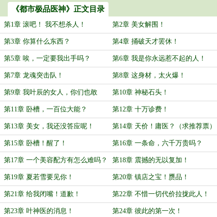
《都市极品医神》正文目录
第1章 滚吧！ 我不想杀人！
第2章 美女解围！
第3章 你算什么东西？
第4章 捅破天才罢休！
第5章 唉，一定要我出手吗？
第6章 我是你永远惹不起的人！
第7章 龙魂突击队！
第8章 这身材，太火爆！
第9章 我叶辰的女人，你们也敢
第10章 神秘石头！
动？
第11章 卧槽，一百位大能？
第12章 十万诊费！
第13章 美女，我还没答应呢！
第14章 天价！庸医？（求推荐票）
第15章 卧槽！醒了！
第16章 一条命，六千万贵吗？
第17章 一个美容配方有怎么难吗？
第18章 震撼的无以复加！
第19章 夏若雪要见你！
第20章 镇店之宝！赝品！
第21章 给我闭嘴！道歉！
第22章 不惜一切代价拉拢此人！
第23章 叶神医的消息！
第24章 彼此的第一次！