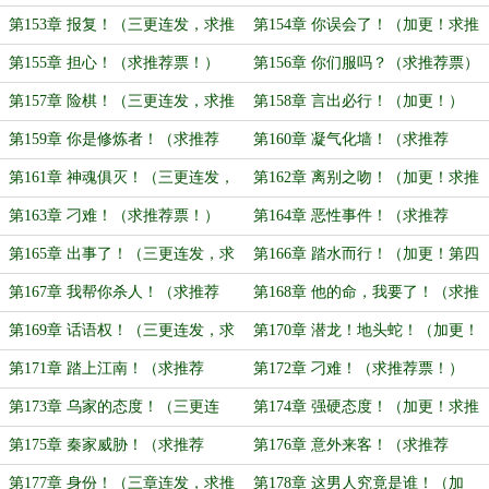
票！）
票！）
第153章 报复！（三更连发，求推
第154章 你误会了！（加更！求推
荐票！）
荐票！）
第155章 担心！（求推荐票！）
第156章 你们服吗？（求推荐票）
第157章 险棋！（三更连发，求推
第158章 言出必行！（加更！）
荐票！）
第159章 你是修炼者！（求推荐
第160章 凝气化墙！（求推荐
票！）
票！）
第161章 神魂俱灭！（三更连发，
第162章 离别之吻！（加更！求推
求推荐票！）
荐票！）
第163章 刁难！（求推荐票！）
第164章 恶性事件！（求推荐
票！）
第165章 出事了！（三更连发，求
第166章 踏水而行！（加更！第四
推荐票！）
更！）
第167章 我帮你杀人！（求推荐
第168章 他的命，我要了！（求推
票！）
荐票！）
第169章 话语权！（三更连发，求
第170章 潜龙！地头蛇！（加更！
推荐票！）
求推荐票）
第171章 踏上江南！（求推荐
第172章 刁难！（求推荐票！）
票！）
第173章 乌家的态度！（三更连
第174章 强硬态度！（加更！求推
发，求推荐票！）
荐票！）
第175章 秦家威胁！（求推荐
第176章 意外来客！（求推荐
票！）
票！）
第177章 身份！（三章连发，求推
第178章 这男人究竟是谁！（加