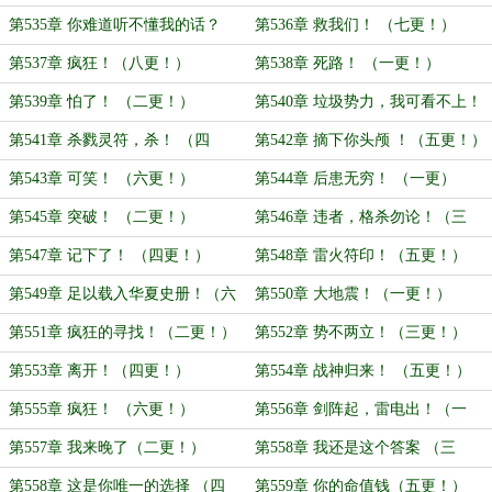
第535章 你难道听不懂我的话？
第536章 救我们！ （七更！）
（六更！）
第537章 疯狂！（八更！）
第538章 死路！ （一更！）
第539章 怕了！ （二更！）
第540章 垃圾势力，我可看不上！
（三更！）
第541章 杀戮灵符，杀！ （四
第542章 摘下你头颅 ！（五更！）
更！）
第543章 可笑！ （六更！）
第544章 后患无穷！ （一更）
第545章 突破！ （二更！）
第546章 违者，格杀勿论！（三
更！）
第547章 记下了！ （四更！）
第548章 雷火符印！（五更！）
第549章 足以载入华夏史册！（六
第550章 大地震！（一更！）
更！）
第551章 疯狂的寻找！（二更！）
第552章 势不两立！（三更！）
第553章 离开！（四更！）
第554章 战神归来！ （五更！）
第555章 疯狂！ （六更！）
第556章 剑阵起，雷电出！（一
更！）
第557章 我来晚了（二更！）
第558章 我还是这个答案 （三
更！）
第558章 这是你唯一的选择 （四
第559章 你的命值钱（五更！）