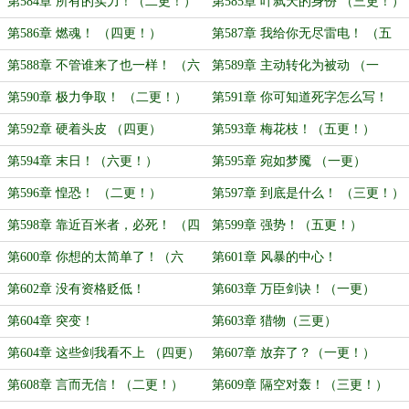
推荐票！）
（一更）
第584章 所有的实力！（二更！）
第585章 叶弑天的身份 （三更！）
第586章 燃魂！ （四更！）
第587章 我给你无尽雷电！ （五
更！）
第588章 不管谁来了也一样！ （六
第589章 主动转化为被动 （一
更！）
更！）
第590章 极力争取！ （二更！）
第591章 你可知道死字怎么写！
（三更！）
第592章 硬着头皮 （四更）
第593章 梅花枝！（五更！）
第594章 末日！（六更！）
第595章 宛如梦魇 （一更）
第596章 惶恐！ （二更！）
第597章 到底是什么！ （三更！）
第598章 靠近百米者，必死！ （四
第599章 强势！（五更！）
更！）
第600章 你想的太简单了！（六
第601章 风暴的中心！
更！）
第602章 没有资格贬低！
第603章 万臣剑诀！（一更）
第604章 突变！
第603章 猎物（三更）
第604章 这些剑我看不上 （四更）
第607章 放弃了？（一更！）
第608章 言而无信！（二更！）
第609章 隔空对轰！（三更！）