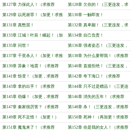
票！）
票！）
第127章 力保此人！（求推荐
第128章 欠你的！（三更连发，求
票！）
推荐票~）
第129章 以死谢罪！（加更！求推
第130章 一触即发！
荐票！）
第131章 真憋屈！
第132章 真卑鄙！（三更连发，求
推荐票！）
第133章 江城！叶辰！崛起！（加
第134章 自己负责！
更，求推荐票！）
第135章 问世！
第136章 强者姿态！（三更连发，
求推荐费！）
第137章 千里杀人！（加更！求推
第138章 为什么要帮我！（求推荐
荐票！）
票！）
第139章 异象！地震！（求推荐
第140章 直接拒绝！（三更连发，
票！）
求推荐票！）
第141章 惊变！（加更，求推荐
第142章 夸下海口！（求推荐
票！）
票！）
第143章 拿的出手！（求推荐
第144章 只不过是赠品！（三更连
票！）
发，求推荐票）
第145章 劲爆！（加更，求推荐
第146章 消失的五年！（求推荐
票！）
票！）
第147章 秦家很厉害？（求推荐
第148章 杀！（三更连发，求推荐
票）
票！）
第149章 死不足惜！（加更！）
第150章 死神！（再加更！求推荐
票！）
第151章 魔鬼来了！（求推荐
第152章 你是我的女人！（求推荐