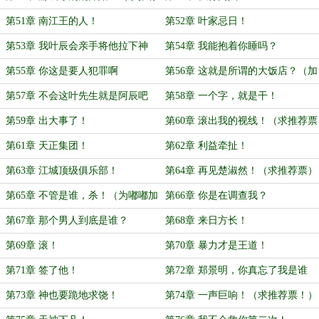
票！）
第51章 南江王的人！
第52章 叶家忌日！
第53章 我叶辰会亲手将他拉下神
第54章 我能抱着你睡吗？
坛！
第55章 你这是要人犯罪啊
第56章 这就是所谓的大饭店？（加
更）
第57章 不会这叶先生就是阿辰吧
第58章 一个字，就是干！
第59章 出大事了！
第60章 滚出我的视线！（求推荐票
呀~）
第61章 天正集团！
第62章 利益牵扯！
第63章 江城顶级俱乐部！
第64章 再见楚淑然！（求推荐票）
第65章 不管是谁，杀！（为嘟嘟加
第66章 你是在调查我？
更！）
第67章 那个男人到底是谁？
第68章 来日方长！
第69章 滚！
第70章 暴力才是王道！
第71章 签了他！
第72章 郑景明，你真忘了我是谁
吗！
第73章 神也要跪地求饶！
第74章 一声巨响！（求推荐票！）