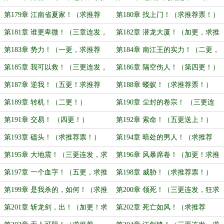
荐票！）
更，求推荐票！）
第179章 江南省夏家！（求推荐
第180章 找上门！（求推荐票！）
票！）
第181章 谁更卑微！（三章连发，
第182章 潜龙大厦！（加更，求推
求推荐票！）
荐票！）
第183章 势力！（一更，求推荐
第184章 南江王的实力！（二更，
票！）
求推荐票！）
第185章 我可以救！（三更连发，
第186章 隔空伤人！（第四更！）
求推荐票！）
第187章 逆我！（五更！求推荐
第188章 蝼蚁！（求推荐票！）
票）
第189章 转机！（二更！）
第190章 尘封的卷宗！ （三更连
发，求推荐票！）
第191章 交易！ （四更！）
第192章 索命！（五更送上！）
第193章 磕头！（求推荐票！）
第194章 暗处的男人！（求推荐
票！）
第195章 大地震！（三更连发，求
第196章 风暴席卷！（加更！求推
推荐票！）
荐票！）
第197章 一个血字！（五更，求推
第198章 威胁！（求推荐票！）
荐票！）
第199章 是我杀的，如何！（求推
第200章 领死！（三更连发，狂求
荐票！）
推荐票！）
第201章 斩龙剑，出！（加更！求
第202章 死亡如风！（求推荐