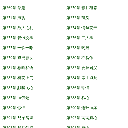
第269章 诏急
第270章 糖拌砒霜
第271章 滚烫
第272章 凯旋
第273章 故人之礼
第274章 情丝花开
第275章 爱恨交织
第276章 二人织
第277章 一饮一啄
第278章 药浴
第279章 孤男寡女
第280章 不得体
第281章 榻畔私语
第282章 要挟君父
第283章 桃花上门
第284章 素手点局
第285章 默契同心
第286章 珍惜
第287章 血债还
第288章 祸心
第289章 惊惶
第290章 连环血案
第291章 兄弟阋墙
第292章 两两真心
第293章 疑深似海
第294章 童谣