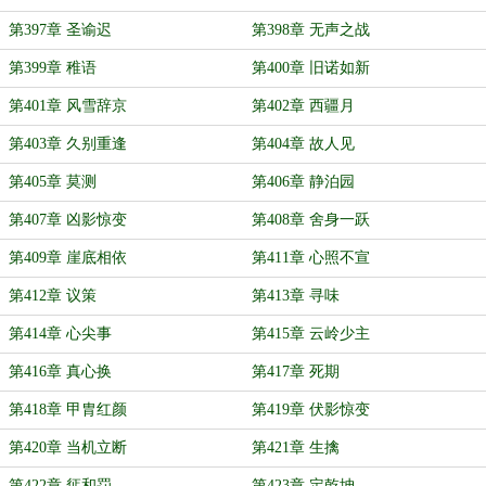
第397章 圣谕迟
第398章 无声之战
第399章 稚语
第400章 旧诺如新
第401章 风雪辞京
第402章 西疆月
第403章 久别重逢
第404章 故人见
第405章 莫测
第406章 静泊园
第407章 凶影惊变
第408章 舍身一跃
第409章 崖底相依
第411章 心照不宣
第412章 议策
第413章 寻味
第414章 心尖事
第415章 云岭少主
第416章 真心换
第417章 死期
第418章 甲胄红颜
第419章 伏影惊变
第420章 当机立断
第421章 生擒
第422章 惩和罚
第423章 定乾坤