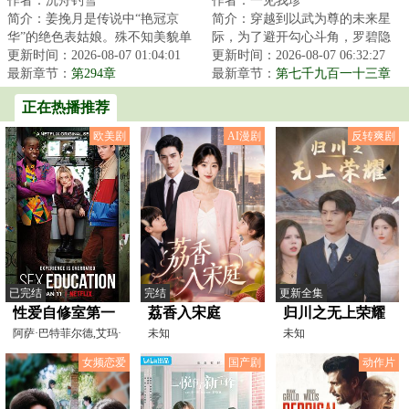
作者：沉舟钓雪
作者：一见我珍
简介：姜挽月是传说中“艳冠京
简介：穿越到以武为尊的未来星
华”的绝色表姑娘。殊不知美貌单
际，为了避开勾心斗角，罗碧隐
出从来都是死局。想打破死局，
更新时间：2026-08-07 01:04:01
瞒了自己觉醒异能的事。谁知有
更新时间：2026-08-07 06:32:27
要么有挂，要...
最新章节：
第294章
人不长眼非要找...
最新章节：
第七千九百一十三章
多半是躲懒了
正在热播推荐
欧美剧
AI漫剧
反转爽剧
已完结
完结
更新全集
性爱自修室第一
荔香入宋庭
归川之无上荣耀
季
阿萨·巴特菲尔德,艾玛·
未知
归川之尘尽光生
未知
麦基,舒提·盖特瓦
归川
女频恋爱
国产剧
动作片