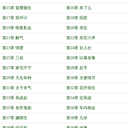
第15章 疑窦顿生
第16章 杀了么
第17章 双环计
第18章 招惹
第19章 暗夜私会
第20章 亲近
第21章 解气
第22章 东宫六率
第23章 情爱
第24章 女人社
第25章 三叔
第26章 以毒攻毒
第27章 家宅不宁
第28章 反手
第29章 天生坏种
第30章 夫妻情尽
第31章 太子杀气
第32章 花开得生
第33章 风波起
第34章 定风波
第35章 各怀鬼胎
第36章 车内相会
第37章 嫌隙生
第38章 九珍
第39章 端王拒
第40章 休妻