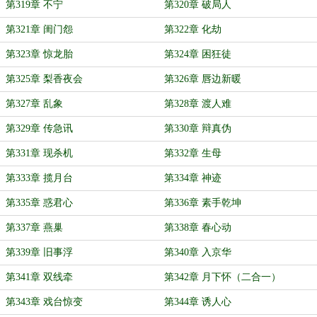
第319章 不宁
第320章 破局人
第321章 闺门怨
第322章 化劫
第323章 惊龙胎
第324章 困狂徒
第325章 梨香夜会
第326章 唇边新暖
第327章 乱象
第328章 渡人难
第329章 传急讯
第330章 辩真伪
第331章 现杀机
第332章 生母
第333章 揽月台
第334章 神迹
第335章 惑君心
第336章 素手乾坤
第337章 燕巢
第338章 春心动
第339章 旧事浮
第340章 入京华
第341章 双线牵
第342章 月下怀（二合一）
第343章 戏台惊变
第344章 诱人心