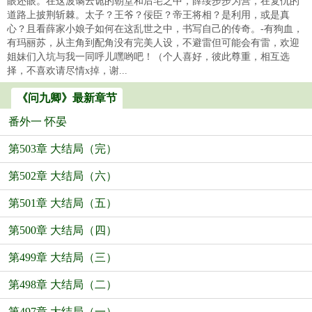
眼还眼。在这波谲云诡的朝堂和后宅之中，薛绥步步为营，在复仇的
道路上披荆斩棘。太子？王爷？佞臣？帝王将相？是利用，或是真
心？且看薛家小娘子如何在这乱世之中，书写自己的传奇。-有狗血，
有玛丽苏，从主角到配角没有完美人设，不避雷但可能会有雷，欢迎
姐妹们入坑与我一同呼儿嘿哟吧！（个人喜好，彼此尊重，相互选
择，不喜欢请尽情x掉，谢...
《问九卿》最新章节
番外一 怀晏
第503章 大结局（完）
第502章 大结局（六）
第501章 大结局（五）
第500章 大结局（四）
第499章 大结局（三）
第498章 大结局（二）
第497章 大结局（一）