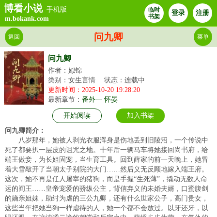
博看小说
手机版
临时
登录
注册
书架
m.bokank.com
问九卿
返回
菜单
问九卿
作者：姒锦
类别：女生言情
状态：连载中
更新时间：2025-10-20 19:28:20
最新章节：
番外一 怀晏
开始阅读
加入书架
问九卿简介：
八岁那年，她被人剥光衣服浑身是伤地丢到旧陵沼，一个传说中
死了都要扒一层皮的诅咒之地。十年后一辆马车将她接回尚书府，给
端王做妾，为长姐固宠，当生育工具。回到薛家的前一天晚上，她冒
着大雪敲开了当朝太子别院的大门……然后义无反顾地嫁入端王府。
这次，她不再是任人屠宰的猪狗，而是手握“生死薄”，撬动无数人命
运的阎王……皇帝宠爱的骄纵公主，背信弃义的未婚夫婿，口蜜腹剑
的嫡亲姐妹，助纣为虐的三公九卿，还有什么世家公子，高门贵女，
这些当年把她当狗一样虐待的人，她一个都不会放过。以牙还牙，以