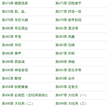
第474章 栖凰现身
第475章 旧恨难平
第476章 弑。血。
第477章 悖逆一双
第478章 东宫大婚
第479章 新帝初诏
第480章 帝后晨起
第481章 显凉薄
第482章 帝宠
第483章 闲趣
第484章 吊唁
第485章 旧痛
第486章 箫声
第487章 归程
第488章 西兹城
第489章 神秘
第490章 神庙发现
第491章 双生并蒂
第492章 断情
第493章 合作
第494章 软硬兼施
第495章 定新主
第496章 起相思（含结局请假公
第497章 大结局（一）
告）
第498章 大结局（二）
第499章 大结局（三）