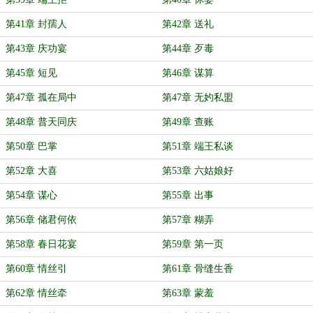
第41章 封孺人
第42章 送礼
第43章 庆功宴
第44章 歹毒
第45章 短见
第46章 谋算
第47章 孤在局中
第47章 无妁私盟
第48章 普天同庆
第49章 查账
第50章 巴掌
第51章 端王私谈
第52章 大喜
第53章 六姑娘好
第54章 谋心
第55章 出事
第56章 储君何依
第57章 糊弄
第58章 春日花宴
第59章 第一页
第60章 情丝引
第61章 骨缝生香
第62章 情丝牵
第63章 蒙羞