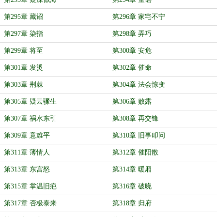
第295章 藏诏
第296章 家宅不宁
第297章 染指
第298章 弄巧
第299章 将至
第300章 安危
第301章 发烫
第302章 催命
第303章 荆棘
第304章 法会惊变
第305章 疑云骤生
第306章 败露
第307章 祸水东引
第308章 再交锋
第309章 意难平
第310章 旧事叩问
第311章 薄情人
第312章 催阳散
第313章 东宫怒
第314章 暖厢
第315章 掌温旧疤
第316章 破晓
第317章 否极泰来
第318章 归府