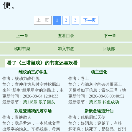
便。
上一页
1
2
3
下—页
上一章
查看目录
下一章
临时书架
加入书签
回顶部↑
看了《三塔游戏》的书友还喜欢看
维校的三好学生
领主进化
作者：核动力战列舰
作者：卷土
简介：宣冲作为从时空井挖掘出
简介：布满灰尘的破碎屏幕上，
来的”新生“继承星空的道路上，主
闪耀着如下信息：索尔三号（地
打一个自信。功课能做得好，炮
更新时间：2026-08-04 12:04:33
球）垦殖域曾种植名单如下：三
更新时间：2026-08-06 00:40:52
火顶得住，...
最新章节：
第118章 浪子回头
叶虫：节肢动物...
最新章节：
第19章 钓鱼成功
欢迎登陆我的屠宰场
新概念诡道升仙
作者：青蚨散人
作者：残酷厕纸天使
简介：我是尹鸩，一本总裁文里
简介：好消息：穿越了，有挂！
出场字的炮灰。车祸残疾，母亲
坏消息：快死了，是祭品。好消