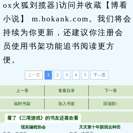
ox火狐刘揽器]访问并收蔵【博看
小说】 m.bokank.com。我们将会
持续为你更新，还建议你注册会
员使用书架功能追书阅读更方
便。
上一页
1
2
3
4
5
下—页
上一章
查看目录
下一章
临时书架
加入书签
回顶部↑
看了《三塔游戏》的书友还喜欢看
现实编程协会
天灾第十年跟我去种田