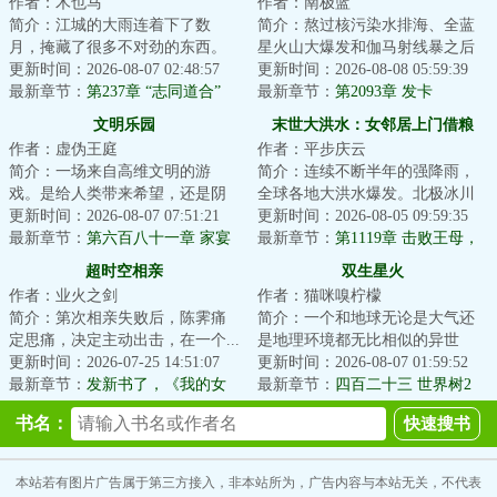
作者：木也马
作者：南极蓝
简介：江城的大雨连着下了数
简介：熬过核污染水排海、全蓝
月，掩藏了很多不对劲的东西。
星火山大爆发和伽马射线暴之后
余弦觉得自己病了：身边人陆续
更新时间：2026-08-07 02:48:57
的天灾第十年，夏青昂首挺胸走
更新时间：2026-08-08 05:59:39
消失，微笑自杀案...
最新章节：
第237章 “志同道合”
出安全区。谁都...
最新章节：
第2093章 发卡
文明乐园
末世大洪水：女邻居上门借粮
作者：虚伪王庭
作者：平步庆云
简介：一场来自高维文明的游
简介：连续不断半年的强降雨，
戏。是给人类带来希望，还是阴
全球各地大洪水爆发。北极冰川
谋？面对即将熄灭的文明。是帮
更新时间：2026-08-07 07:51:21
融化，海平面上涨，海水倒灌江
更新时间：2026-08-05 09:59:35
助点燃火种，还是...
最新章节：
第六百八十一章 家宴
河。冰封的远古...
最新章节：
第1119章 击败王母，
（为白银盟主冰衫沐雪加更）
收复昆仑
超时空相亲
双生星火
（四合一）
作者：业火之剑
作者：猫咪嗅柠檬
简介：第次相亲失败后，陈霁痛
简介：一个和地球无论是大气还
定思痛，决定主动出击，在一个...
是地理环境都无比相似的异世
更新时间：2026-07-25 14:51:07
界，一个发展出称霸星系的科技
更新时间：2026-08-07 01:59:52
最新章节：
发新书了，《我的女
却依然停留在前现...
最新章节：
四百二十三 世界树2
友是收容物》
书名：
本站若有图片广告属于第三方接入，非本站所为，广告内容与本站无关，不代表