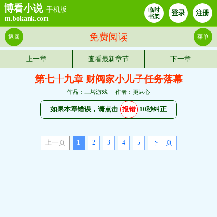
博看小说
手机版
临时
登录
注册
书架
m.bokank.com
免费阅读
返回
菜单
上一章
查看最新章节
下一章
第七十九章 财阀家小儿子任务落幕
作品：三塔游戏
作者：更从心
如果本章错误，请点击
报错
10秒纠正
上一页
1
2
3
4
5
下—页