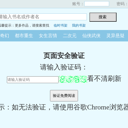
账号：
密码
温馨提示：更多作品，请搜索查找
临时书架
我的书架
奇幻
都市重生
女生言情
二次元
仙侠武侠
灵异悬疑
页面安全验证
请输入验证码：
看不清刷新
示：如无法验证，请使用谷歌Chrome浏览