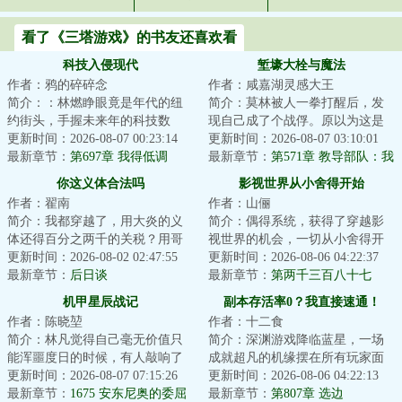
看了《三塔游戏》的书友还喜欢看
科技入侵现代
堑壕大栓与魔法
作者：鸦的碎碎念
作者：咸嘉湖灵感大王
简介：：林燃睁眼竟是年代的纽
简介：莫林被人一拳打醒后，发
约街头，手握未来年的科技数
现自己成了个战俘。原以为这是
据，却成了没有身份的“黑户”。他
更新时间：2026-08-07 00:23:14
个类似一战爆发前夜的世界，却
更新时间：2026-08-07 03:10:01
不得不用一篇...
最新章节：
第697章 我得低调
发现实际情况比...
最新章节：
第571章 教导部队：我
已启动！
你这义体合法吗
影视世界从小舍得开始
作者：翟南
作者：山俪
简介：我都穿越了，用大炎的义
简介：偶得系统，获得了穿越影
体还得百分之两千的关税？用哥
视世界的机会，一切从小舍得开
联义体我还没医保？无线上网还
更新时间：2026-08-02 02:47:55
始！（穿越以都市世界为主，比
更新时间：2026-08-06 04:22:37
tm的得交专利费...
最新章节：
后日谈
如小舍得，咱们...
最新章节：
第两千三百八十七
章：两年变化，各自走向
机甲星辰战记
副本存活率0？我直接速通！
作者：陈晓堃
作者：十二食
简介：林凡觉得自己毫无价值只
简介：深渊游戏降临蓝星，一场
能浑噩度日的时候，有人敲响了
成就超凡的机缘摆在所有玩家面
她的门，说她是会变身凹凸曼的
更新时间：2026-08-07 07:15:26
前。置身危险诡异的深渊游戏，
更新时间：2026-08-06 04:22:13
大英雄压根不相...
最新章节：
1675 安东尼奥的委屈
一步踏错，万劫...
最新章节：
第807章 选边