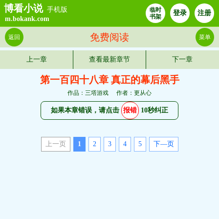
博看小说
手机版
临时
登录
注册
书架
m.bokank.com
免费阅读
返回
菜单
上一章
查看最新章节
下一章
第一百四十八章 真正的幕后黑手
作品：三塔游戏
作者：更从心
如果本章错误，请点击
报错
10秒纠正
上一页
1
2
3
4
5
下—页