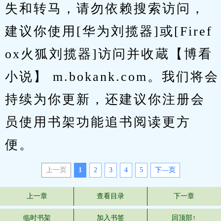
失和转马，请勿依赖搜索访问，
建议你使用[华为刘揽器]或[Firef
ox火狐刘揽器]访问并收蔵【博看
小说】 m.bokank.com。我们将会
持续为你更新，还建议你注册会
员使用书架功能追书阅读更方
便。
上一页
1
2
3
4
5
下—页
上一章
查看目录
下一章
临时书架
加入书签
回顶部↑