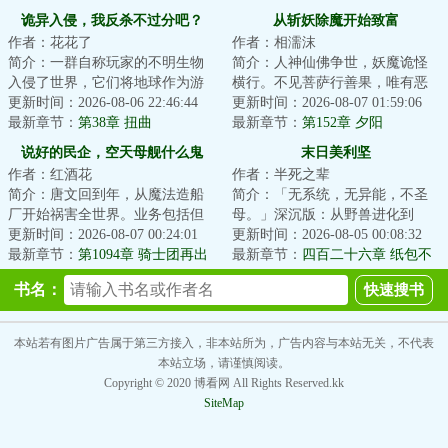
友是收容物》
诡异入侵，我反杀不过分吧？
从斩妖除魔开始致富
作者：花花了
作者：相濡沫
简介：一群自称玩家的不明生物
简介：人神仙佛争世，妖魔诡怪
入侵了世界，它们将地球作为游
横行。不见菩萨行善果，唯有恶
戏场地，展开一场争夺卡牌的游
更新时间：2026-08-06 22:46:44
魔在人间。斩尽妖魔乾坤净，浮
更新时间：2026-08-07 01:59:06
戏。风翎意外获...
最新章节：
第38章 扭曲
屠九天神鬼惊。...
最新章节：
第152章 夕阳
说好的民企，空天母舰什么鬼
末日美利坚
作者：红酒花
作者：半死之辈
简介：唐文回到年，从魔法造船
简介：「无系统，无异能，不圣
厂开始祸害全世界。业务包括但
母。」深沉版：从野兽进化到
不限于：渔船、观光艇、气垫
更新时间：2026-08-07 00:24:01
人，至少需要数万年时间。而从
更新时间：2026-08-05 00:08:32
船、船坞登陆舰、...
最新章节：
第1094章 骑士团再出
人类退化成野兽，...
最新章节：
四百二十六章 纸包不
江湖
住火
书名：
本站若有图片广告属于第三方接入，非本站所为，广告内容与本站无关，不代表
本站立场，请谨慎阅读。
Copyright © 2020 博看网 All Rights Reserved.kk
SiteMap