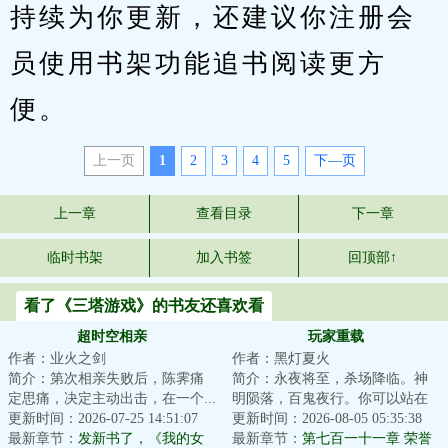
持续为你更新，还建议你注册会
员使用书架功能追书阅读更方
便。
上一页
1
2
3
4
5
下—页
上一章
查看目录
下一章
临时书架
加入书签
回顶部↑
看了《三塔游戏》的书友还喜欢看
超时空相亲
玩家重载
作者：业火之剑
作者：黑灯夏火
简介：第次相亲失败后，陈霁痛
简介：永夜将至，杀场降临。神
定思痛，决定主动出击，在一个...
明陨落，百鬼夜行。你可以站在
更新时间：2026-07-25 14:51:07
台前，向世人宣布时代浪潮的到
更新时间：2026-08-05 05:35:38
最新章节：
发新书了，《我的女
来，也可以隐匿...
最新章节：
第七百一十一章 荣誉