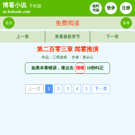
博看小说
手机版
临时
登录
注册
书架
m.bokank.com
免费阅读
返回
菜单
上一章
查看最新章节
下一章
第二百零三章 闻霍推演
作品：三塔游戏
作者：更从心
如果本章错误，请点击
报错
10秒纠正
上一页
1
2
3
4
5
下—页