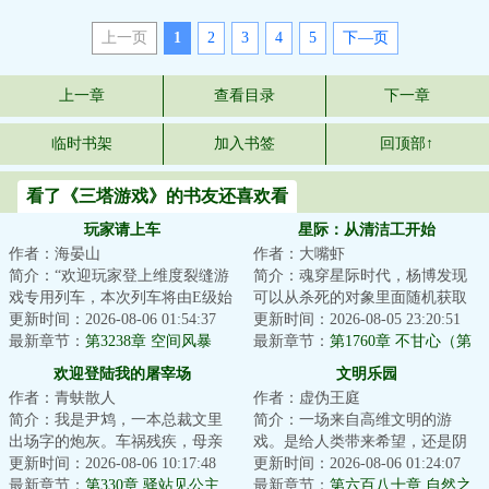
上一页
1
2
3
4
5
下—页
上一章
查看目录
下一章
临时书架
加入书签
回顶部↑
看了《三塔游戏》的书友还喜欢看
玩家请上车
星际：从清洁工开始
作者：海晏山
作者：大嘴虾
简介：“欢迎玩家登上维度裂缝游
简介：魂穿星际时代，杨博发现
戏专用列车，本次列车将由E级始
可以从杀死的对象里面随机获取
发站开往D级站点，请玩家保证生
更新时间：2026-08-06 01:54:37
能力！杀死一条金鱼，游泳+！杀
更新时间：2026-08-05 23:20:51
命安全有序...
最新章节：
第3238章 空间风暴
死一只蝙蝠，...
最新章节：
第1760章 不甘心（第
二更）
欢迎登陆我的屠宰场
文明乐园
作者：青蚨散人
作者：虚伪王庭
简介：我是尹鸩，一本总裁文里
简介：一场来自高维文明的游
出场字的炮灰。车祸残疾，母亲
戏。是给人类带来希望，还是阴
惨死，最终没有尊严的‘被消失’这
更新时间：2026-08-06 10:17:48
谋？面对即将熄灭的文明。是帮
更新时间：2026-08-06 01:24:07
是我的既定...
最新章节：
第330章 驿站见公主
助点燃火种，还是...
最新章节：
第六百八十章 自然之