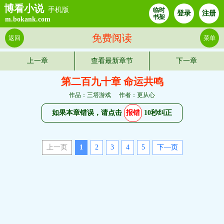
博看小说
手机版
临时
登录
注册
书架
m.bokank.com
免费阅读
返回
菜单
上一章
查看最新章节
下一章
第二百九十章 命运共鸣
作品：三塔游戏
作者：更从心
如果本章错误，请点击
报错
10秒纠正
上一页
1
2
3
4
5
下—页