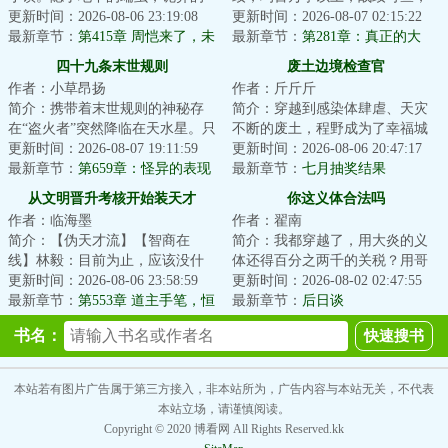
寄生胎，促使生物畸变的未知病
更新时间：2026-08-06 23:19:08
质量保证）好消息：穿越到了修
更新时间：2026-08-07 02:15:22
毒。神像蒙尘，...
最新章节：
第415章 周恺来了，未
仙世界坏消息：...
最新章节：
第281章：真正的大
来就有了
道！
四十九条末世规则
废土边境检查官
作者：小草昂扬
作者：斤斤斤
简介：携带着末世规则的神秘存
简介：穿越到感染体肆虐、天灾
在“盗火者”突然降临在天水星。只
不断的废土，程野成为了幸福城
有通过全部四十九条末世规则考
更新时间：2026-08-07 19:11:59
的边境检查官。每一个想要加入
更新时间：2026-08-06 20:47:17
验的人类，...
最新章节：
第659章：怪异的表现
幸福城的幸存者...
最新章节：
七月抽奖结果
从文明晋升考核开始装天才
你这义体合法吗
作者：临海墨
作者：翟南
简介：【伪天才流】【智商在
简介：我都穿越了，用大炎的义
线】林毅：目前为止，应该没什
体还得百分之两千的关税？用哥
么我领悟不了的，如果有，稍稍
更新时间：2026-08-06 23:58:59
联义体我还没医保？无线上网还
更新时间：2026-08-02 02:47:55
给我点时间，那就...
最新章节：
第553章 道主手笔，恒
tm的得交专利费...
最新章节：
后日谈
源之巅
书名：
本站若有图片广告属于第三方接入，非本站所为，广告内容与本站无关，不代表
本站立场，请谨慎阅读。
Copyright © 2020 博看网 All Rights Reserved.kk