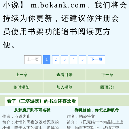
小说】 m.bokank.com。我们将会
持续为你更新，还建议你注册会
员使用书架功能追书阅读更方
便。
上一页
1
2
3
4
5
下—页
上一章
查看目录
下一章
临时书架
加入书签
回顶部↑
看了《三塔游戏》的书友还喜欢看
从梦魇肝到不可名状
御灵修仙，你怎么御航母
作者：点道为止
作者：锈迹符文
简介：永恒的黑夜笼罩着死寂的
简介：（已完结十本精品以上成
小镇。隐于地下的蠕虫，诡异的
绩，均百万字以上，战绩可查，