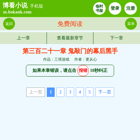
博看小说
手机版
临时
登录
注册
书架
m.bokank.com
免费阅读
返回
菜单
上一章
查看最新章节
下一章
第三百二十一章 鬼敲门的幕后黑手
作品：三塔游戏
作者：更从心
如果本章错误，请点击
报错
10秒纠正
上一页
1
2
3
4
5
下—页