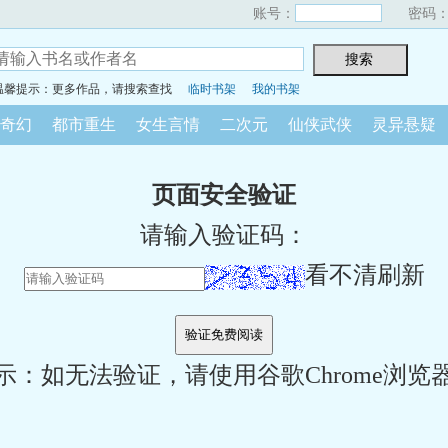
账号：
密码
温馨提示：更多作品，请搜索查找
临时书架
我的书架
奇幻
都市重生
女生言情
二次元
仙侠武侠
灵异悬疑
页面安全验证
请输入验证码：
看不清刷新
示：如无法验证，请使用谷歌Chrome浏览