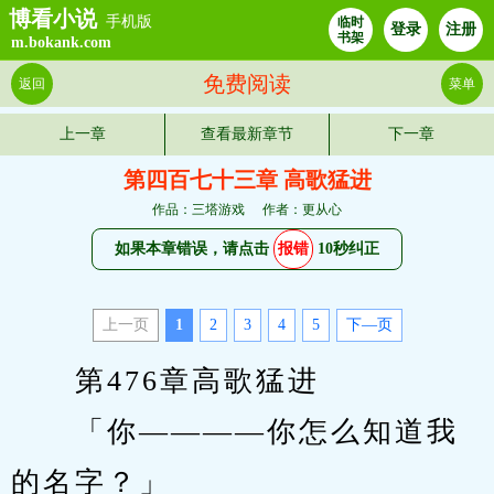
博看小说
手机版
临时
登录
注册
书架
m.bokank.com
免费阅读
返回
菜单
上一章
查看最新章节
下一章
第四百七十三章 高歌猛进
作品：三塔游戏
作者：更从心
如果本章错误，请点击
报错
10秒纠正
上一页
1
2
3
4
5
下—页
　　第476章高歌猛进
　　「你————你怎么知道我
的名字？」