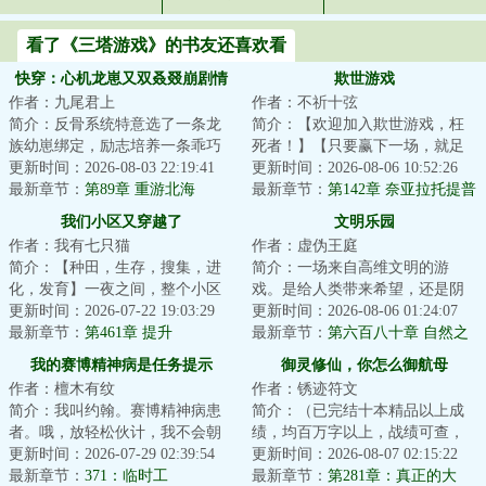
看了《三塔游戏》的书友还喜欢看
快穿：心机龙崽又双叒叕崩剧情
欺世游戏
作者：九尾君上
作者：不祈十弦
简介：反骨系统特意选了一条龙
简介：【欢迎加入欺世游戏，枉
族幼崽绑定，励志培养一条乖巧
死者！】【只要赢下一场，就足
听话的小棉袄，为祂疯，为祂
更新时间：2026-08-03 22:19:41
以篡改已死的历史，死而复
更新时间：2026-08-06 10:52:26
狂，为祂哐哐撞大...
最新章节：
第89章 重游北海
生！】“赢下一场？...
最新章节：
第142章 奈亚拉托提普
有个提议
我们小区又穿越了
文明乐园
作者：我有七只猫
作者：虚伪王庭
简介：【种田，生存，搜集，进
简介：一场来自高维文明的游
化，发育】一夜之间，整个小区
戏。是给人类带来希望，还是阴
穿越到了生物异常的原始荒野世
更新时间：2026-07-22 19:03:29
谋？面对即将熄灭的文明。是帮
更新时间：2026-08-06 01:24:07
界，生存，成为...
最新章节：
第461章 提升
助点燃火种，还是...
最新章节：
第六百八十章 自然之
城（为白银盟主冰衫沐雪加更）
我的赛博精神病是任务提示
御灵修仙，你怎么御航母
（四合一）
作者：檀木有纹
作者：锈迹符文
简介：我叫约翰。赛博精神病患
简介：（已完结十本精品以上成
者。哦，放轻松伙计，我不会朝
绩，均百万字以上，战绩可查，
你开枪……大概。我能看见很多
更新时间：2026-07-29 02:39:54
质量保证）好消息：穿越到了修
更新时间：2026-08-07 02:15:22
奇怪的提示，它...
最新章节：
371：临时工
仙世界坏消息：...
最新章节：
第281章：真正的大