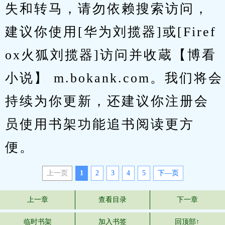
失和转马，请勿依赖搜索访问，
建议你使用[华为刘揽器]或[Firef
ox火狐刘揽器]访问并收蔵【博看
小说】 m.bokank.com。我们将会
持续为你更新，还建议你注册会
员使用书架功能追书阅读更方
便。
上一页
1
2
3
4
5
下—页
上一章
查看目录
下一章
临时书架
加入书签
回顶部↑