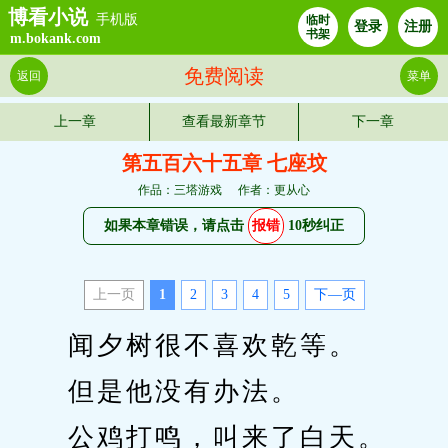
博看小说
手机版
临时
登录
注册
书架
m.bokank.com
免费阅读
返回
菜单
上一章
查看最新章节
下一章
第五百六十五章 七座坟
作品：三塔游戏
作者：更从心
如果本章错误，请点击
报错
10秒纠正
上一页
1
2
3
4
5
下—页
　　闻夕树很不喜欢乾等。
　　但是他没有办法。
　　公鸡打鸣，叫来了白天。