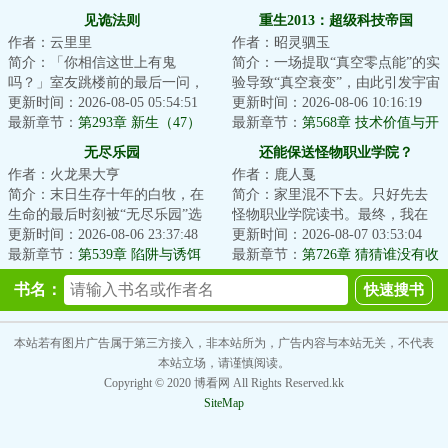
观能动性
见诡法则
重生2013：超级科技帝国
作者：云里里
作者：昭灵驷玉
简介：「你相信这世上有鬼
简介：一场提取“真空零点能”的实
吗？」室友跳楼前的最后一问，
验导致“真空衰变”，由此引发宇宙
让鹿今朝被迫卷入一场无法言说
更新时间：2026-08-05 05:54:51
级灾难，陆安作为人类唯一的幸
更新时间：2026-08-06 10:16:19
的恐怖循环。染血的...
最新章节：
第293章 新生（47）
存者穿...
最新章节：
第568章 技术价值与开
发
无尽乐园
还能保送怪物职业学院？
作者：火龙果大亨
作者：鹿人戛
简介：末日生存十年的白牧，在
简介：家里混不下去。只好先去
生命的最后时刻被“无尽乐园”选
怪物职业学院读书。最终，我在
中，成为一名玩家。荒岛求生，
更新时间：2026-08-06 23:37:48
大家一声声天才的称赞中迷失了
更新时间：2026-08-07 03:53:04
丧尸危机，收...
最新章节：
第539章 陷阱与诱饵
自己，走上了不...
最新章节：
第726章 猜猜谁没有收
到邀请
书名：
本站若有图片广告属于第三方接入，非本站所为，广告内容与本站无关，不代表
本站立场，请谨慎阅读。
Copyright © 2020 博看网 All Rights Reserved.kk
SiteMap