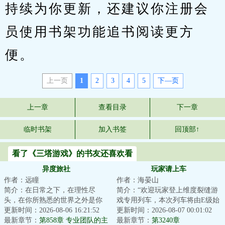
持续为你更新，还建议你注册会
员使用书架功能追书阅读更方
便。
上一页
1
2
3
4
5
下—页
上一章
查看目录
下一章
临时书架
加入书签
回顶部↑
看了《三塔游戏》的书友还喜欢看
异度旅社
玩家请上车
作者：远瞳
作者：海晏山
简介：在日常之下，在理性尽
简介：“欢迎玩家登上维度裂缝游
头，在你所熟悉的世界之外是你
戏专用列车，本次列车将由E级始
从未想象过的风景。当于生第一
更新时间：2026-08-06 16:21:52
发站开往D级站点，请玩家保证生
更新时间：2026-08-07 00:01:02
次打开那扇门的时...
最新章节：
第858章 专业团队的主
命安全有序...
最新章节：
第3240章